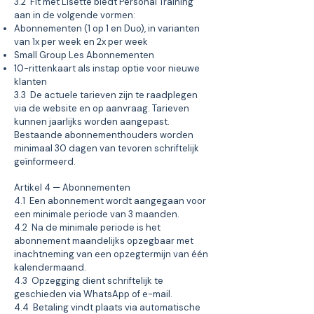
3.2 Fit met Lisette biedt Personal Training
aan in de volgende vormen:
Abonnementen (1 op 1 en Duo), in varianten
van 1x per week en 2x per week
Small Group Les Abonnementen
10-rittenkaart als instap optie voor nieuwe
klanten
3.3 De actuele tarieven zijn te raadplegen
via de website en op aanvraag. Tarieven
kunnen jaarlijks worden aangepast.
Bestaande abonnementhouders worden
minimaal 30 dagen van tevoren schriftelijk
geïnformeerd.
Artikel 4 — Abonnementen
4.1 Een abonnement wordt aangegaan voor
een minimale periode van 3 maanden.
4.2 Na de minimale periode is het
abonnement maandelijks opzegbaar met
inachtneming van een opzegtermijn van één
kalendermaand.
4.3 Opzegging dient schriftelijk te
geschieden via WhatsApp of e-mail.
4.4 Betaling vindt plaats via automatische