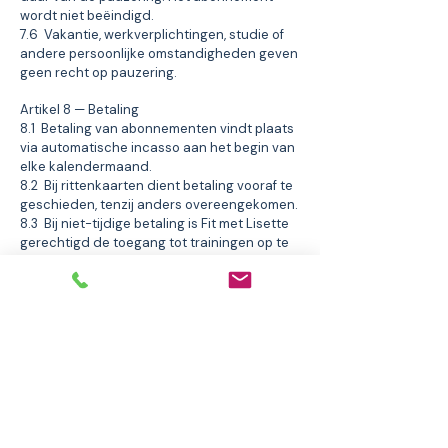
wordt niet beëindigd.
7.6 Vakantie, werkverplichtingen, studie of
andere persoonlijke omstandigheden geven
geen recht op pauzering.
Artikel 8 — Betaling
8.1 Betaling van abonnementen vindt plaats
via automatische incasso aan het begin van
elke kalendermaand.
8.2 Bij rittenkaarten dient betaling vooraf te
geschieden, tenzij anders overeengekomen.
8.3 Bij niet-tijdige betaling is Fit met Lisette
gerechtigd de toegang tot trainingen op te
schorten totdat de verschuldigde bedragen
zijn voldaan.
8.4 Restitutie van reeds betaalde bedragen
is niet mogelijk, tenzij uitdrukkelijk anders
overeengekomen.
Artikel 9 — Gezondheid en eigen risico
9.1 De opdrachtgever is zelf
verantwoordelijk voor het melden van
blessures, medische klachten of andere