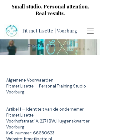
Small studio. Personal attention.
Real results.
Fit met Lisette | Voorburg
© 2026 Fit met Lisette.
Algemene Voorwaarden
Fit met Lisette — Personal Training Studio
Voorburg
Artikel 1 — Identiteit van de ondernemer
Fit met Lisette
Voorhofstraat 1A, 2271 BW, Huygenskwartier,
Voorburg
KvK-nummer:
66650623
Website: fitmetlisette.nl