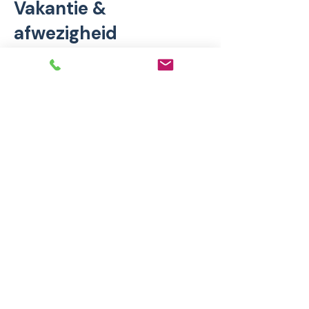
Vakantie &
afwezigheid
Tijdens vakanties of bij afwezigheid
van een trainer zoeken we samen
naar een passend alternatief of
inhaalmoment.
Op algemeen erkende feestdagen
vinden geen trainingen plaats.
Persoonlijk &
maatwerk
Iedere deelnemer en situatie is
anders. In bijzondere
omstandigheden zoeken we altijd
samen naar een redelijke en
passende oplossing, binnen de
kaders van onze voorwaarden.